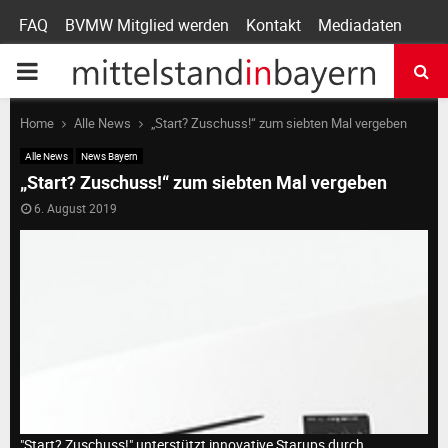
FAQ
BVMW Mitglied werden
Kontakt
Mediadaten
P
R
Home
Alle News
„Start? Zuschuss!“ zum siebten Mal vergeben
Alle News
News Bayern
I
„Start? Zuschuss!“ zum siebten Mal vergeben
6. August 2019
M
A
R
Y
"Start? Zuschuss!" unterstützt innovative Starups durch