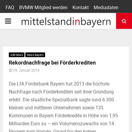
FAQ
BVMW Mitglied werden
Kontakt
Mediadaten
P
R
I
Alle News
News Bayern
Rekordnachfrage bei Förderkrediten
M
19. Januar 2014
A
Die LfA Förderbank Bayern hat 2013 die höchste
Nachfrage nach Förderkrediten seit ihrer Gründung
R
erlebt. Die staatliche Spezialbank sagte rund 6.300
kleinen und mittleren Unternehmen sowie 135
Y
Kommunen in Bayern Förderkredite in Höhe von 1,95
Milliarden Euro zu – ein Volumenszuwachs von 14
Prozent zum Vorjahr. Grund für den hohen