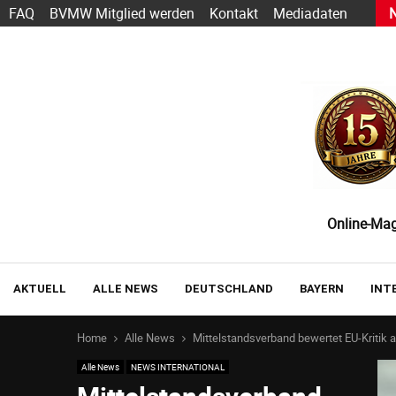
h Sarbacane wird zu Positive User
FAQ
BVMW Mitglied werden
Kontakt
Mediadaten
Online-Maga
AKTUELL
ALLE NEWS
DEUTSCHLAND
BAYERN
INT
Home
Alle News
Mittelstandsverband bewertet EU-Kritik a
Alle News
NEWS INTERNATIONAL