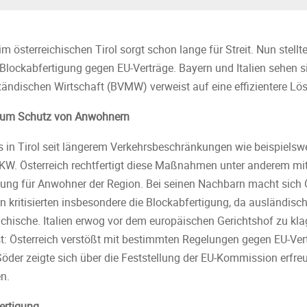
 österreichischen Tirol sorgt schon lange für Streit. Nun stell
 Blockabfertigung gegen EU-Verträge. Bayern und Italien sehen si
ändischen Wirtschaft (BVMW) verweist auf eine effizientere Lö
zum Schutz von Anwohnern
es in Tirol seit längerem Verkehrsbeschränkungen wie beispielsw
LKW. Österreich rechtfertigt diese Maßnahmen unter anderem mi
ung für Anwohner der Region. Bei seinen Nachbarn macht sich 
en kritisierten insbesondere die Blockabfertigung, da ausländis
eichische. Italien erwog vor dem europäischen Gerichtshof zu kl
t: Österreich verstößt mit bestimmten Regelungen gegen EU-Ver
öder zeigte sich über die Feststellung der EU-Kommission erfreu
n.
ertigung