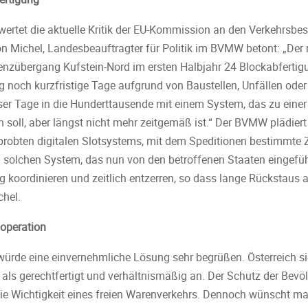
rtet die aktuelle Kritik der EU-Kommission an den Verkehrsbe
von Michel, Landesbeauftragter für Politik im BVMW betont: „De
renzübergang Kufstein-Nord im ersten Halbjahr 24 Blockabferti
ng noch kurzfristige Tage aufgrund von Baustellen, Unfällen od
ser Tage in die Hunderttausende mit einem System, das zu einer
 soll, aber längst nicht mehr zeitgemäß ist.“ Der BVMW plädiert
rprobten digitalen Slotsystems, mit dem Speditionen bestimmte Ze
 solchen System, das nun von den betroffenen Staaten eingefüh
 koordinieren und zeitlich entzerren, so dass lange Rückstaus 
chel.
ooperation
 würde eine einvernehmliche Lösung sehr begrüßen. Österreich 
n als gerechtfertigt und verhältnismäßig an. Der Schutz der Bevö
die Wichtigkeit eines freien Warenverkehrs. Dennoch wünscht m