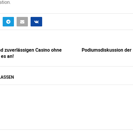
ation.
nd zuverlässigen Casino ohne
Podiumsdiskussion der 
 es an!
LASSEN