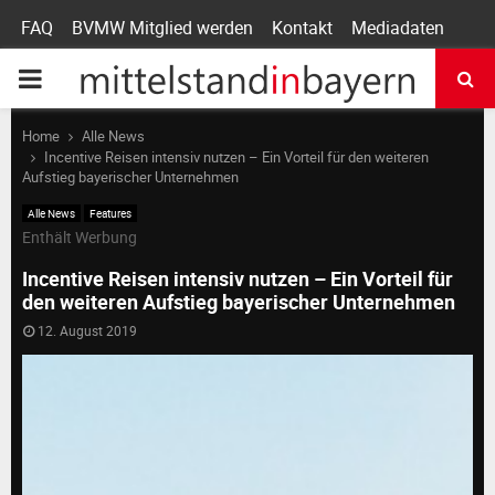
FAQ
BVMW Mitglied werden
Kontakt
Mediadaten
P
R
Home
Alle News
Incentive Reisen intensiv nutzen – Ein Vorteil für den weiteren
Aufstieg bayerischer Unternehmen
I
Alle News
Features
Enthält Werbung
M
Incentive Reisen intensiv nutzen – Ein Vorteil für
den weiteren Aufstieg bayerischer Unternehmen
A
12. August 2019
R
Y