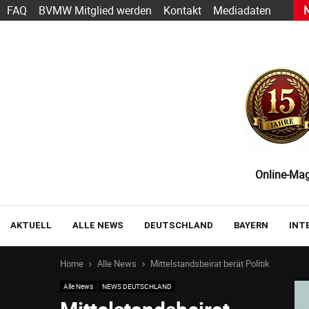
h Sarbacane wird zu Positive User
FAQ
BVMW Mitglied werden
Kontakt
Mediadaten
Online-Maga
AKTUELL
ALLE NEWS
DEUTSCHLAND
BAYERN
INT
Home
Alle News
Mittelstandsbeirat berät Politik
Alle News
NEWS DEUTSCHLAND