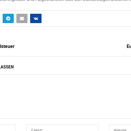
alsteuer
E
LASSEN