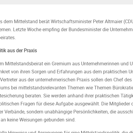
us dem Mittelstand berät Wirtschaftsminister Peter Altmaier (CD
hemen. Letzte Woche empfing der Bundesminister die Unterneh
eirates.
itik aus der Praxis
 dem Mittelstandsbeirat ein Gremium aus Unternehmerinnen und 
konkret von ihren Sorgen und Erfahrungen aus dem praktischen 
e Vertreter aus der unternehmerischen Praxis sollen den Chef des
iums bei mittelstandsrelevanten Themen wie Themen Bürokratiea
esicherung beraten. Sie werden anhand ihrer praktischen Tätigke
olitischen Fragen für diese Aufgabe ausgewählt. Die Mitglieder d
der Verbände, sondern unabhängige Persönlichkeiten, die ausschl
 an keine Weisungen gebunden sind.
lle Hinweise und Anregungen für eine Mittelstandspolitik, die di