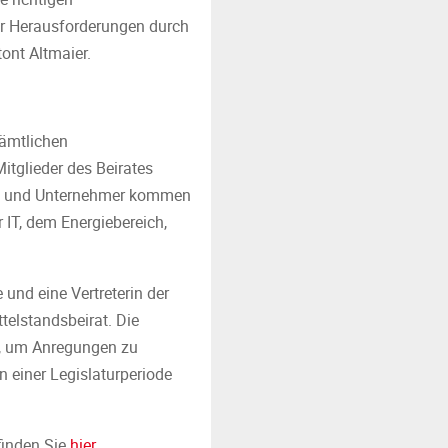
er Herausforderungen durch
ont Altmaier.
sämtlichen
itglieder des Beirates
nen und Unternehmer kommen
 IT, dem Energiebereich,
und eine Vertreterin der
elstandsbeirat. Die
hr, um Anregungen zu
 einer Legislaturperiode
finden Sie
hier
.