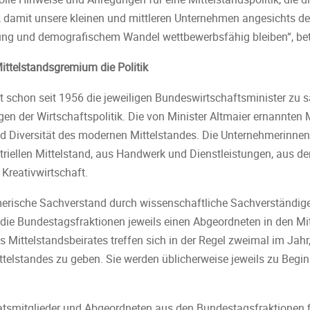
damit unsere kleinen und mittleren Unternehmen angesichts d
erung und demografischem Wandel wettbewerbsfähig bleiben“, bet
Mittelstandsgremium die Politik
ät schon seit 1956 die jeweiligen Bundeswirtschaftsminister zu 
en der Wirtschaftspolitik. Die von Minister Altmaier ernannten M
 und Diversität des modernen Mittelstandes. Die Unternehmerin
riellen Mittelstand, aus Handwerk und Dienstleistungen, aus der
Kreativwirtschaft.
erische Sachverstand durch wissenschaftliche Sachverständige 
e Bundestagsfraktionen jeweils einen Abgeordneten in den Mitt
s Mittelstandsbeirates treffen sich in der Regel zweimal im Ja
telstandes zu geben. Sie werden üblicherweise jeweils zu Beginn
iratsmitglieder und Abgeordneten aus den Bundestagsfraktionen 