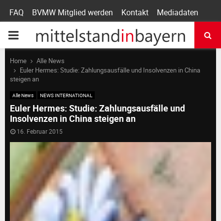
FAQ
BVMW Mitglied werden
Kontakt
Mediadaten
P
R
Home
Alle News
Euler Hermes: Studie: Zahlungsausfälle und Insolvenzen in China
steigen an
I
Alle News
NEWS INTERNATIONAL
Euler Hermes: Studie: Zahlungsausfälle und
M
Insolvenzen in China steigen an
16. Februar 2015
A
R
Y