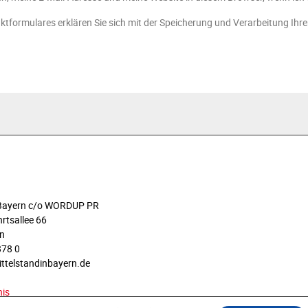
ktformulares erklären Sie sich mit der Speicherung und Verarbeitung Ihr
n Bayern c/o WORDUP PR
rtsallee 66
n
878 0
ittelstandinbayern.de
nis