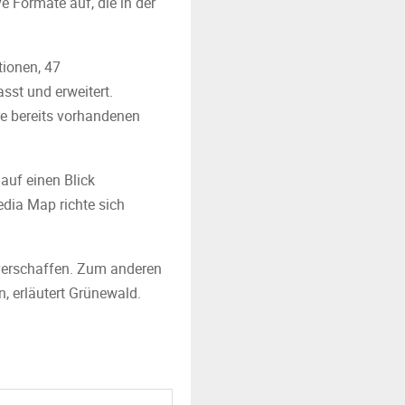
 Formate auf, die in der
tionen, 47
st und erweitert.
e bereits vorhandenen
 auf einen Blick
edia Map richte sich
 verschaffen. Zum anderen
, erläutert Grünewald.