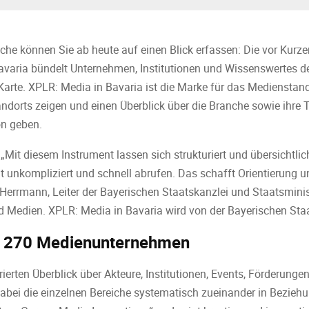
che können Sie ab heute auf einen Blick erfassen: Die vor Kur
varia bündelt Unternehmen, Institutionen und Wissenswertes d
Karte. XPLR: Media in Bavaria ist die Marke für das Medienstan
Standorts zeigen und einen Überblick über die Branche sowie ihre
on geben.
: „Mit diesem Instrument lassen sich strukturiert und übersichtlic
unkompliziert und schnell abrufen. Das schafft Orientierung und
n Herrmann, Leiter der Bayerischen Staatskanzlei und Staatsmini
 Medien. XPLR: Media in Bavaria wird von der Bayerischen Staa
nd 270 Medienunternehmen
urierten Überblick über Akteure, Institutionen, Events, Förderung
dabei die einzelnen Bereiche systematisch zueinander in Beziehu