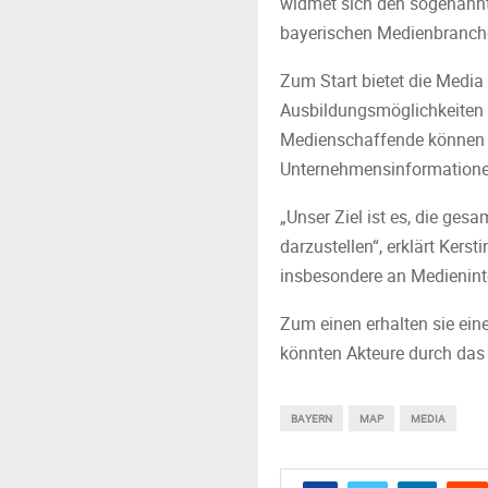
widmet sich den sogenannte
bayerischen Medienbranche
Zum Start bietet die Media
Ausbildungsmöglichkeiten 
Medienschaffende können i
Unternehmensinformationen
„Unser Ziel ist es, die ges
darzustellen“, erklärt Kers
insbesondere an Medieninte
Zum einen erhalten sie ein
könnten Akteure durch das 
BAYERN
MAP
MEDIA