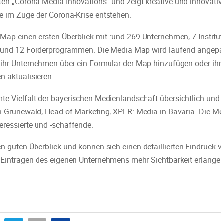
n „Corona Media Innovations“ und zeigt kreative und innovative
 im Zuge der Corona-Krise entstehen.
 Map einen ersten Überblick mit rund 269 Unternehmen, 7 Institu
und 12 Förderprogrammen. Die Media Map wird laufend angepas
hr Unternehmen über ein Formular der Map hinzufügen oder ihr
 aktualisieren.
amte Vielfalt der bayerischen Medienlandschaft übersichtlich und
tin Grünewald, Head of Marketing, XPLR: Media in Bavaria. Die M
ressierte und -schaffende.
en guten Überblick und können sich einen detaillierten Eindruck
Eintragen des eigenen Unternehmens mehr Sichtbarkeit erlangen