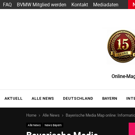
ändler Effizienzpotenziale im Lager übersehen
FAQ
BVMW Mitglied werden
Kontakt
Mediadaten
Online-Maga
AKTUELL
ALLE NEWS
DEUTSCHLAND
BAYERN
INT
Home
Alle News
Bayerische Media Map online: Informat
Alle News
News Bayern