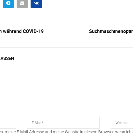
oin während COVID-19
Suchmaschinenoptimi
LASSEN
n, meine E-Mail-Adresse und meine Website in diesem Browser, wenn ich