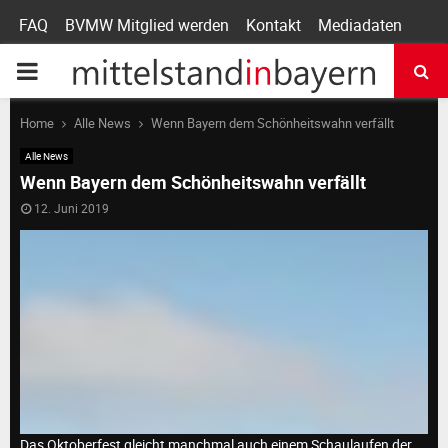
FAQ
BVMW Mitglied werden
Kontakt
Mediadaten
P
R
Home
Alle News
Wenn Bayern dem Schönheitswahn verfällt
Alle News
I
Wenn Bayern dem Schönheitswahn verfällt
12. Juni 2019
M
A
R
Y
Das Oktoberfest gleicht manchmal auch einem Schaulaufen der