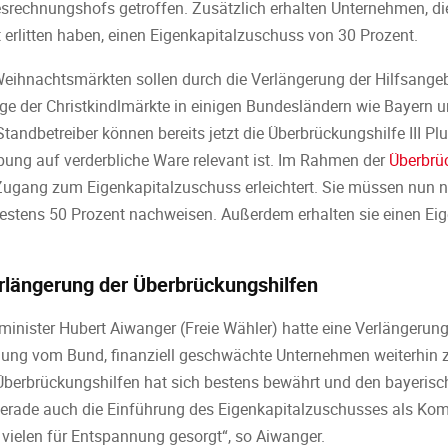
rechnungshofs getroffen. Zusätzlich erhalten Unternehmen, d
erlitten haben, einen Eigenkapitalzuschuss von 30 Prozent.
Weihnachtsmärkten sollen durch die Verlängerung der Hilfsangeb
age der Christkindlmärkte in einigen Bundesländern wie Bayern 
 Standbetreiber können bereits jetzt die Überbrückungshilfe III P
bung auf verderbliche Ware relevant ist. Im Rahmen der
Überbrü
 Zugang zum Eigenkapitalzuschuss erleichtert. Sie müssen nun 
tens 50 Prozent nachweisen. Außerdem erhalten sie einen Ei
rlängerung der Überbrückungshilfen
minister Hubert Aiwanger (Freie Wähler) hatte eine Verlängerung
dung vom Bund, finanziell geschwächte Unternehmen weiterhin z
berbrückungshilfen hat sich bestens bewährt und den bayerisch
 Gerade auch die Einführung des Eigenkapitalzuschusses als Ko
vielen für Entspannung gesorgt“, so Aiwanger.