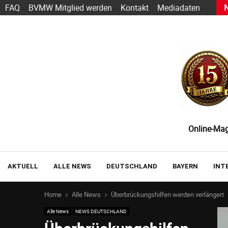
s heute schon funktioniert — und wie der Einstieg gelingt
FAQ
BVMW Mitglied werden
Kontakt
Mediadaten
Online-Maga
AKTUELL
ALLE NEWS
DEUTSCHLAND
BAYERN
INT
Home
Alle News
Überbrückungshilfen werden verlängert
Alle News
NEWS DEUTSCHLAND