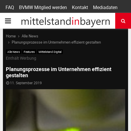
FAQ
BVMW Mitglied werden
Kontakt
Mediadaten
P
R
Home
Alle News
Planungsprozesse im Unternehmen effizient gestalten
I
Alle News
Features
Mittelstand Digital
Enthält Werbung
M
Planungsprozesse im Unternehmen effizient
gestalten
A
11. September 2019
R
Y