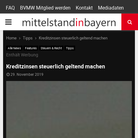
FAQ
BVMW Mitglied werden
Kontakt
Mediadaten
P
R
Home
Tipps
Kreditzinsen steuerlich geltend machen
Alle News
Features
Steuern & Recht
Tipps
I
Enthält Werbung
Kreditzinsen steuerlich geltend machen
M
29. November 2019
A
R
Y