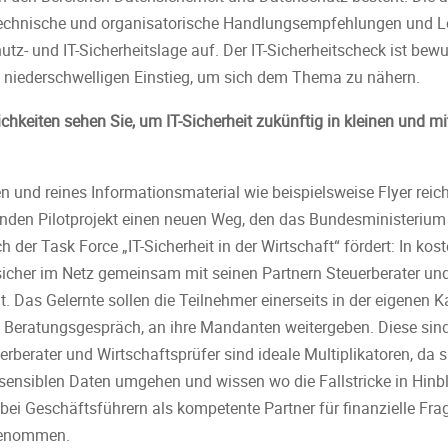
technische und organisatorische Handlungsempfehlungen und 
tz- und IT-Sicherheitslage auf. Der IT-Sicherheitscheck ist bew
en niederschwelligen Einstieg, um sich dem Thema zu nähern.
keiten sehen Sie, um IT-Sicherheit zukünftig in kleinen und m
 und reines Informationsmaterial wie beispielsweise Flyer reic
nden Pilotprojekt einen neuen Weg, den das Bundesministerium 
der Task Force „IT-Sicherheit in der Wirtschaft“ fördert: In ko
 sicher im Netz gemeinsam mit seinen Partnern Steuerberater un
. Das Gelernte sollen die Teilnehmer einerseits in der eigenen 
m Beratungsgespräch, an ihre Mandanten weitergeben. Diese sin
rberater und Wirtschaftsprüfer sind ideale Multiplikatoren, da si
sensiblen Daten umgehen und wissen wo die Fallstricke in Hinblic
ei Geschäftsführern als kompetente Partner für finanzielle Frag
genommen.