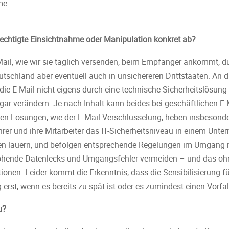
me.
rechtigte Einsichtnahme oder Manipulation konkret ab?
ail, wie wir sie täglich versenden, beim Empfänger ankommt, dur
utschland aber eventuell auch in unsichereren Drittstaaten. An
e E-Mail nicht eigens durch eine technische Sicherheitslösung
 gar verändern. Je nach Inhalt kann beides bei geschäftlichen E-
en Lösungen, wie der E-Mail-Verschlüsselung, heben insbesonde
ührer und ihre Mitarbeiter das IT-Sicherheitsniveau in einem Un
en lauern, und befolgen entsprechende Regelungen im Umgang m
rohende Datenlecks und Umgangsfehler vermeiden – und das oh
ionen. Leider kommt die Erkenntnis, dass die Sensibilisierung fü
g erst, wenn es bereits zu spät ist oder es zumindest einen Vorfal
u?