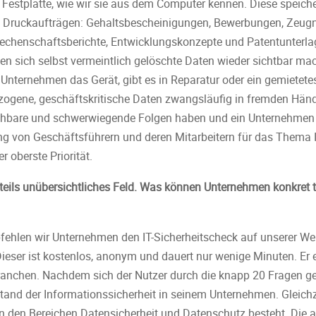
 Festplatte, wie wir sie aus dem Computer kennen. Diese speich
Druckaufträgen: Gehaltsbescheinigungen, Bewerbungen, Zeugni
echenschaftsberichte, Entwicklungskonzepte und Patentunterl
 sich selbst vermeintlich gelöschte Daten wieder sichtbar mac
n Unternehmen das Gerät, gibt es in Reparatur oder ein gemietete
zogene, geschäftskritische Daten zwangsläufig in fremden Händ
ehbare und schwerwiegende Folgen haben und ein Unternehmen 
ng von Geschäftsführern und deren Mitarbeitern für das Thema IT
 oberste Priorität.
es, teils unübersichtliches Feld. Was können Unternehmen konkret 
pfehlen wir Unternehmen den IT-Sicherheitscheck auf unserer We
ieser ist kostenlos, anonym und dauert nur wenige Minuten. Er e
nchen. Nachdem sich der Nutzer durch die knapp 20 Fragen gekli
tand der Informationssicherheit in seinem Unternehmen. Gleichze
n den Bereichen Datensicherheit und Datenschutz besteht. Die