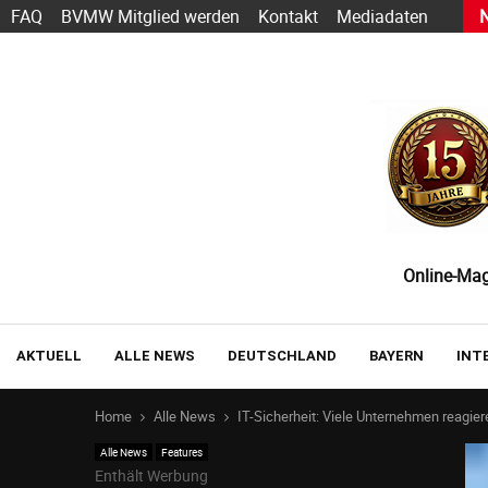
s heute schon funktioniert — und wie der Einstieg gelingt
FAQ
BVMW Mitglied werden
Kontakt
Mediadaten
Online-Maga
AKTUELL
ALLE NEWS
DEUTSCHLAND
BAYERN
INT
Home
Alle News
IT-Sicherheit: Viele Unternehmen reagiere
Alle News
Features
Enthält Werbung