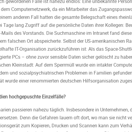
ich gewordenen Fälle ist nahezu endlos: Eine unbekannte Person s
s dem Computernetzwerk, da ein Mitarbeiter das Zugangspassw
n einem anderen Fall hatten die gesamte Belegschaft eines rhein
Tage lang Zugriff auf die persönliche Daten ihrer Kollegen: Be
ails des Vorstands. Die Suchmaschine im Intranet fand diese 
inem falschen Ort abspeicherte. Selbst der US-amerikanischen R
lhafte IT-Organisation zurückzuführen ist: Als das Space-Shutt
ierte PCs – ohne zuvor sensible Daten sicher gelöscht zu haben.
schen Kleinstadt: Auf dem Sperrmüll wurde ein intakter Computer 
ndern und sozialpsychiatrischen Problemen in Familien gefund
ät wurde einer renommierten deutschen Hilfsorganisation zuges
dien hochgepuschte Einzelfälle?
enarien passieren nahezu täglich. Insbesondere in Unternehmen, d
ersetzen. Denn die Gefahren lauern oft dort, wo man sie nicht ve
tionsgerät zum Kopieren, Drucken und Scannen kann zum Verhä