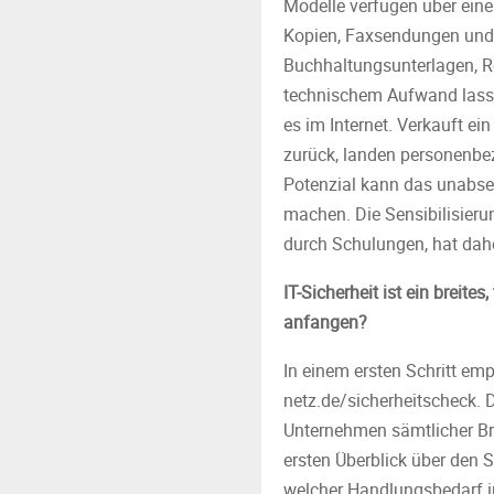
Modelle verfügen über eine
Kopien, Faxsendungen und 
Buchhaltungsunterlagen, R
technischem Aufwand lassen
es im Internet. Verkauft ei
zurück, landen personenbe
Potenzial kann das unabs
machen. Die Sensibilisieru
durch Schulungen, hat daher
IT-Sicherheit ist ein breit
anfangen?
In einem ersten Schritt em
netz.de/sicherheitscheck. D
Unternehmen sämtlicher Bra
ersten Überblick über den S
welcher Handlungsbedarf i