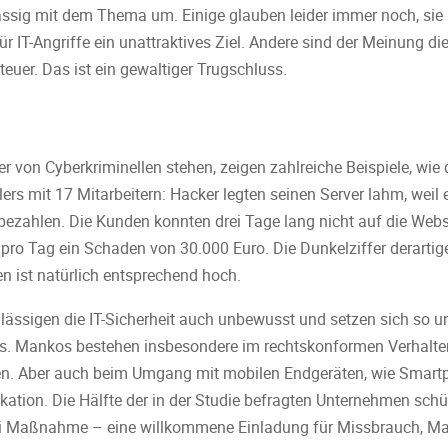
ig mit dem Thema um. Einige glauben leider immer noch, sie se
 IT-Angriffe ein unattraktives Ziel. Andere sind der Meinung die 
 teuer. Das ist ein gewaltiger Trugschluss.
er von Cyberkriminellen stehen, zeigen zahlreiche Beispiele, wie d
rs mit 17 Mitarbeitern: Hacker legten seinen Server lahm, weil e
bezahlen. Die Kunden konnten drei Tage lang nicht auf die Webs
ro Tag ein Schaden von 30.000 Euro. Die Dunkelziffer derartig
n ist natürlich entsprechend hoch.
ässigen die IT-Sicherheit auch unbewusst und setzen sich so u
us. Mankos bestehen insbesondere im rechtskonformen Verhalten,
en. Aber auch beim Umgang mit mobilen Endgeräten, wie Smart
ation. Die Hälfte der in der Studie befragten Unternehmen sch
ei Maßnahme – eine willkommene Einladung für Missbrauch, Ma