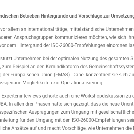
tändischen Betrieben Hintergründe und Vorschläge zur Umsetzun
h vor allem an international tätige, mittelständische Unternehme
nderen Anspruchsgruppen kommunizieren möchten, wie sich ihre
n vor dem Hintergrund der ISO-26000-Empfehlungen einordnen la
terstützt Unternehmen bei der optimalen Nutzung des gesamten 
n, zum Beispiel an den Kernindikatoren des Gemeinschaftssys
 der Europäischen Union (EMAS). Dabei konzentriert sie sich a
passgenaue Möglichkeiten zur Operationalisierung.
 Experteninterviews gehörte auch eine Workshopdiskussion zu 
. In allen drei Phasen hatte sich gezeigt, dass die neue Orient
sspezifischen Ausprägungen zum Umgang mit gesellschaftliche
leitung für den Umgang mit den ISO-26000-Empfehlungen sein 
ögliche Ansätze auf und macht Vorschläge, wie Unternehmen die