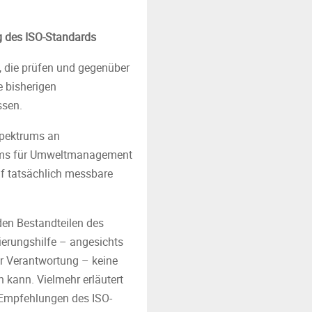
g des ISO-Standards
n, die prüfen und gegenüber
 bisherigen
ssen.
Spektrums an
tems für Umweltmanagement
uf tatsächlich messbare
den Bestandteilen des
ierungshilfe – angesichts
r Verantwortung – keine
kann. Vielmehr erläutert
 Empfehlungen des ISO-