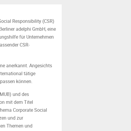
ocial Responsibility (CSR)
erliner adelphi GmbH, eine
erungshilfe für Unternehmen
passender CSR-
bene anerkannt. Angesichts
ternational tätige
anpassen können.
(BMUB) und des
on mit dem Titel
Thema Corporate Social
nzen und zur
anten Themen und