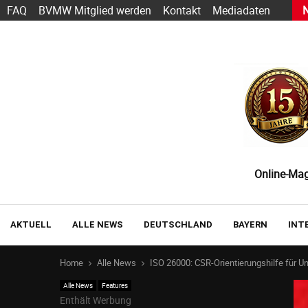
s heute schon funktioniert — und wie der Einstieg gelingt
FAQ
BVMW Mitglied werden
Kontakt
Mediadaten
Online-Maga
AKTUELL
ALLE NEWS
DEUTSCHLAND
BAYERN
INT
Home
Alle News
ISO 26000: CSR-Orientierungshilfe für 
Alle News
Features
Enthält Werbung