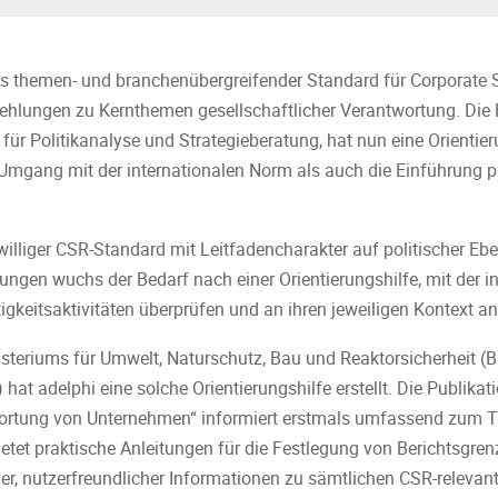
ls themen- und branchenübergreifender Standard für Corporate S
hlungen zu Kernthemen gesellschaftlicher Verantwortung. Die B
 für Politikanalyse und Strategieberatung, hat nun eine Orienti
 Umgang mit der internationalen Norm als auch die Einführung 
iwilliger CSR-Standard mit Leitfadencharakter auf politischer E
ngen wuchs der Bedarf nach einer Orientierungshilfe, mit der in
gkeitsaktivitäten überprüfen und an ihren jeweiligen Kontext 
steriums für Umwelt, Naturschutz, Bau und Reaktorsicherheit 
t adelphi eine solche Orientierungshilfe erstellt. Die Publikati
wortung von Unternehmen“ informiert erstmals umfassend zum 
ietet praktische Anleitungen für die Festlegung von Berichtsgre
her, nutzerfreundlicher Informationen zu sämtlichen CSR-relev