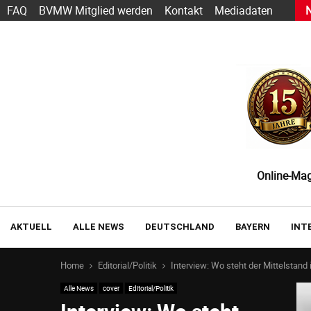
h Sarbacane wird zu Positive User
FAQ
BVMW Mitglied werden
Kontakt
Mediadaten
Online-Maga
AKTUELL
ALLE NEWS
DEUTSCHLAND
BAYERN
INT
Home
Editorial/Politik
Interview: Wo steht der Mittelstand 
Alle News
cover
Editorial/Politik