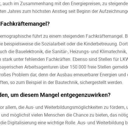
t, auch im Zusammenhang mit den Energiepreisen, zu steigenden
tzten Jahres zum höchsten Anstieg seit Beginn der Aufzeichnun
r Fachkräftemangel?
demographische führt zu einem steigenden Fachkräftemangel. B
e beispielsweise die Sozialarbeit oder die Kinderbetreuung. Dor
ch die Bauelektronik, die Sanitär-, Heizungs- und Klimatechnik, 
n stark unter fehlenden Fachkräften. Ebenso sind Stellen für LK
bayerischen Arbeitsagenturen über 150.000 freie Stellen gemeldet
großes Problem dar, denn der Ausbau erneuerbarer Energien und
en, so zum Beispiel in der Bautechnik, sichergestellt werden.
den, um diesem Mangel entgegenzuwirken?
vor allem, die Aus- und Weiterbildungsmöglichkeiten zu fördern,
 und möglichst vielen Menschen die Chance zu bieten, das nöti
 die Digitalisierung eine wichtige Rolle. Aus- und Weiterbildung 