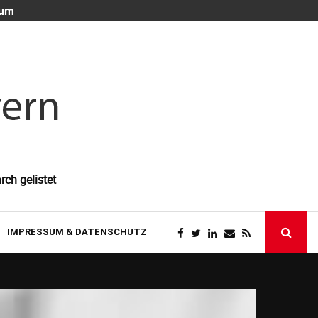
 um
Die unsichtb
rch gelistet
IMPRESSUM & DATENSCHUTZ