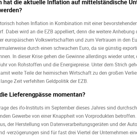
hat die aktuelle Inflation auf mittelständische 
 werden?
storisch hohen Inflation in Kombination mit einer bevorstehende
. Dabei wird an die EZB appelliert, denn die weitere Anhebung 
 der europäischen Volkswirtschaften und zum Vertrauen in den Eur
rmalerweise durch einen schwachen Euro, da sie günstig export
en. In dieser Krise gehen die Gewinne allerdings wieder unter, 
fuhr von Rohstoffen und die Energiepreise. Unter dem Strich geh
amit weite Teile der heimischen Wirtschaft zu den großen Verli
 lange Zeit verfehlten Geldpolitik der EZB.
n die Lieferengpässe momentan?
age des ifo-Instituts im September dieses Jahres sind durchschnit
nden Gewerbe von einer Knappheit von Vorprodukten betroffen. 
, der Herstellung von Datenverarbeitungsgeräten und der Autom
und -verzögerungen sind für fast drei Viertel der Unternehmen ei