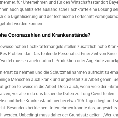
eitnehmer, für Unternehmen und für den Wirtschaftsstandort Ba
önnen auch qualifizierte ausländische Fachkräfte eine Lösung sein
 die Digitalisierung und der technische Fortschritt vorangebr
geführt werden können.
hohe Coronazahlen und Krankenstände?
owieso hohen Fachkräftemangels stellen zusätzlich hohe Krank
es Problem dar. Das fehlende Personal ist Einer Zeit von Krisen
 Zweifel müssen auch dadurch Produktion oder Angebote zurück
rhin ernst zu nehmen und die Schutzmaßnahmen aufrecht zu erha
einige Menschen auch krank und ungetestet zur Arbeit gehen. Se
f gehen teilweise in die Arbeit. Doch auch, wenn viele der Erkra
hätzen, vor allem da uns bisher die Daten zu Long Covid fehlen.
hschnittliche Krankenstand hier bei etwa 105 Tagen liegt und s
acht. Besonders bei kleinen Unternehmen könnte das, angesicht
h werden. Unbedingt muss daher der Grundsatz gelten: „Wer kran