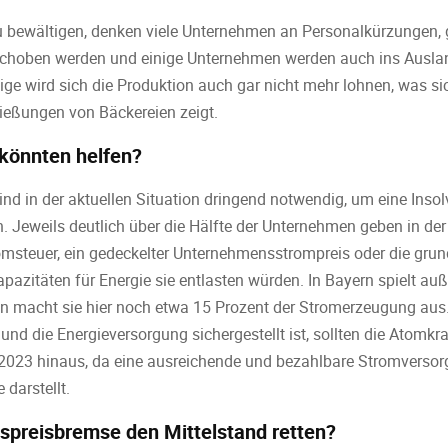
 bewältigen, denken viele Unternehmen an Personalkürzungen, g
choben werden und einige Unternehmen werden auch ins Auslan
ige wird sich die Produktion auch gar nicht mehr lohnen, was si
eßungen von Bäckereien zeigt.
önnten helfen?
nd in der aktuellen Situation dringend notwendig, um eine Inso
. Jeweils deutlich über die Hälfte der Unternehmen geben in 
msteuer, ein gedeckelter Unternehmensstrompreis oder die grun
azitäten für Energie sie entlasten würden. In Bayern spielt a
in macht sie hier noch etwa 15 Prozent der Stromerzeugung aus.
nd die Energieversorgung sichergestellt ist, sollten die Atomkr
 2023 hinaus, da eine ausreichende und bezahlbare Stromversor
 darstellt.
spreisbremse den Mittelstand retten?