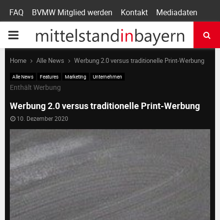
FAQ
BVMW Mitglied werden
Kontakt
Mediadaten
P
R
Home
Alle News
Werbung 2.0 versus traditionelle Print-Werbung
Alle News
Features
Marketing
Unternehmen
I
Enthält Werbung
Werbung 2.0 versus traditionelle Print-Werbung
M
10. Dezember 2020
A
R
Y