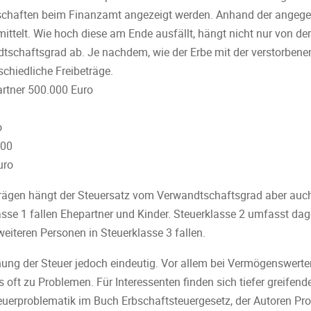
schaften beim Finanzamt angezeigt werden. Anhand der angege
ittelt. Wie hoch diese am Ende ausfällt, hängt nicht nur von de
schaftsgrad ab. Je nachdem, wie der Erbe mit der verstorbene
schiedliche Freibeträge.
rtner 500.000 Euro
o
000
uro
eträgen hängt der Steuersatz vom Verwandtschaftsgrad aber auc
sse 1 fallen Ehepartner und Kinder. Steuerklasse 2 umfasst dag
eiteren Personen in Steuerklasse 3 fallen.
nung der Steuer jedoch eindeutig. Vor allem bei Vermögenswert
oft zu Problemen. Für Interessenten finden sich tiefer greifen
uerproblematik im Buch Erbschaftsteuergesetz, der Autoren Prof.