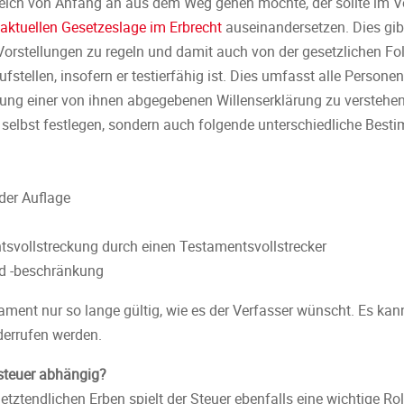
eich von Anfang an aus dem Weg gehen möchte, der sollte im V
aktuellen Gesetzeslage im Erbrecht
auseinandersetzen. Dies gib
Vorstellungen zu regeln und damit auch von der gesetzlichen Fo
fstellen, insofern er testierfähig ist. Dies umfasst alle Person
tung einer von ihnen abgegebenen Willenserklärung zu verstehe
n selbst festlegen, sondern auch folgende unterschiedliche Best
der Auflage
svollstreckung durch einen Testamentsvollstrecker
nd -beschränkung
ament nur so lange gültig, wie es der Verfasser wünscht. Es kann
errufen werden.
ssteuer abhängig?
tztendlichen Erben spielt der Steuer ebenfalls eine wichtige Roll