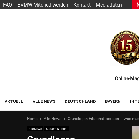
s heute schon funktioniert — und wie der Einstieg gelingt
FAQ
BVMW Mitglied werden
Kontakt
Mediadaten
Online-Maga
AKTUELL
ALLE NEWS
DEUTSCHLAND
BAYERN
INT
Home
Alle News
Grundlagen Erbschaftssteuer – was mu
Alle News
Steuern & Recht