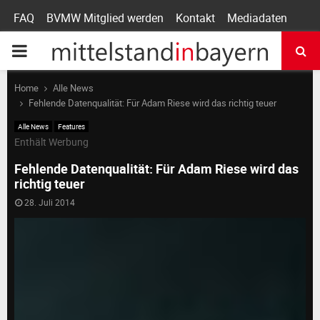
FAQ
BVMW Mitglied werden
Kontakt
Mediadaten
P
R
Home
Alle News
Fehlende Datenqualität: Für Adam Riese wird das richtig teuer
I
Alle News
Features
Enthält Werbung
M
Fehlende Datenqualität: Für Adam Riese wird das
richtig teuer
A
28. Juli 2014
R
Y