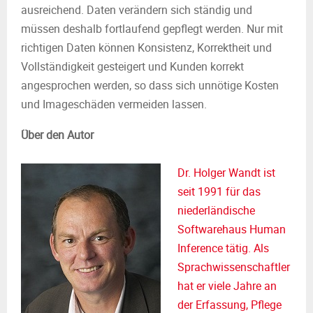
ausreichend. Daten verändern sich ständig und
müssen deshalb fortlaufend gepflegt werden. Nur mit
richtigen Daten können Konsistenz, Korrektheit und
Vollständigkeit gesteigert und Kunden korrekt
angesprochen werden, so dass sich unnötige Kosten
und Imageschäden vermeiden lassen.
Über den Autor
Dr. Holger Wandt ist
seit 1991 für das
niederländische
Softwarehaus Human
Inference tätig. Als
Sprachwissenschaftler
hat er viele Jahre an
der Erfassung, Pflege