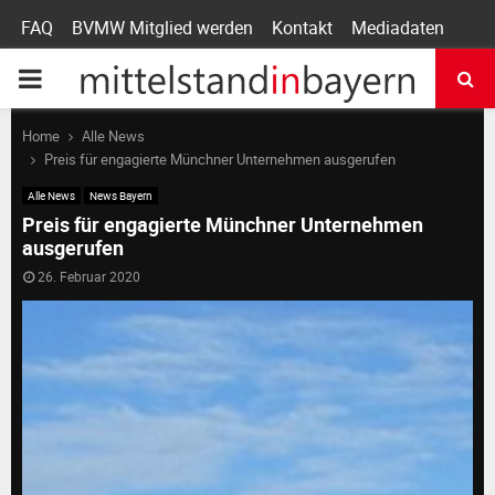
FAQ
BVMW Mitglied werden
Kontakt
Mediadaten
P
R
Home
Alle News
Preis für engagierte Münchner Unternehmen ausgerufen
I
Alle News
News Bayern
Preis für engagierte Münchner Unternehmen
ausgerufen
M
26. Februar 2020
A
R
Y