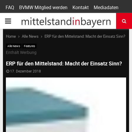
FAQ
BVMW Mitglied werden
Kontakt
Mediadaten
P
R
Home
Alle News
ERP für den Mittelstand: Macht der Einsatz Sinn?
Alle News
Features
I
Enthält Werbung
ERP für den Mittelstand: Macht der Einsatz Sinn?
M
17. Dezember 2018
A
R
Y