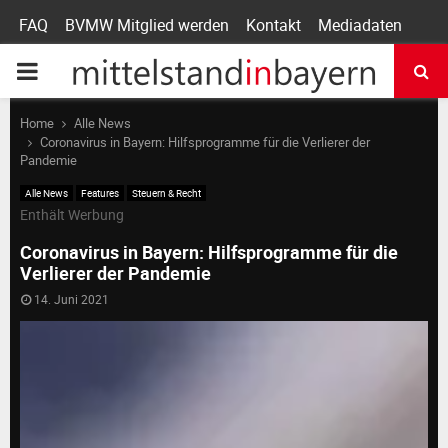
FAQ
BVMW Mitglied werden
Kontakt
Mediadaten
P
R
Home
Alle News
Coronavirus in Bayern: Hilfsprogramme für die Verlierer der
Pandemie
I
Alle News
Features
Steuern & Recht
Enthält Werbung
M
Coronavirus in Bayern: Hilfsprogramme für die
Verlierer der Pandemie
A
14. Juni 2021
R
Y