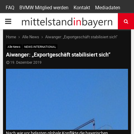
FAQ
BVMW Mitglied werden
Kontakt
Mediadaten
P
R
Home
Alle News
Aiwanger: „Exportgeschäft stabilisiert sich“
Alle News
NEWS INTERNATIONAL
I
Aiwanger: „Exportgeschäft stabilisiert sich“
19. Dezember 2019
M
A
R
Y
Nach wie vor belasten globale Konflikte die bayerischen