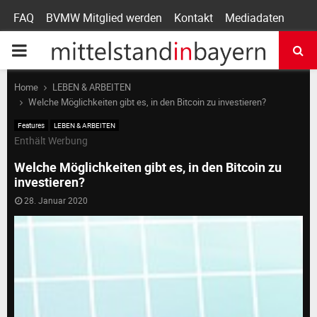
FAQ
BVMW Mitglied werden
Kontakt
Mediadaten
P
R
Home
LEBEN & ARBEITEN
Welche Möglichkeiten gibt es, in den Bitcoin zu investieren?
I
Features
LEBEN & ARBEITEN
Enthält Werbung
M
Welche Möglichkeiten gibt es, in den Bitcoin zu
investieren?
A
28. Januar 2020
R
Y