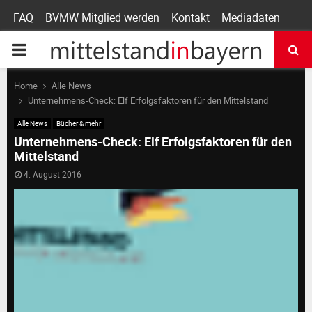
FAQ
BVMW Mitglied werden
Kontakt
Mediadaten
P
R
Home
Alle News
Unternehmens-Check: Elf Erfolgsfaktoren für den Mittelstand
I
Alle News
Bücher & mehr
Unternehmens-Check: Elf Erfolgsfaktoren für den
Mittelstand
M
4. August 2016
A
R
Y