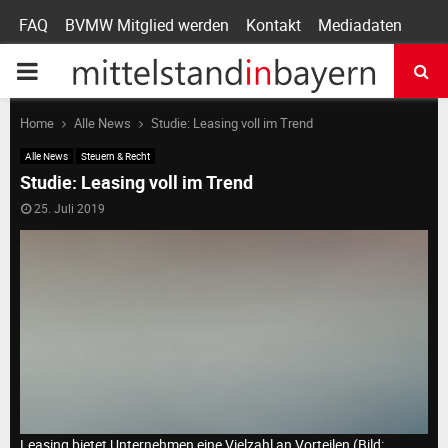
FAQ
BVMW Mitglied werden
Kontakt
Mediadaten
P
R
Home
Alle News
Studie: Leasing voll im Trend
Alle News
Steuern & Recht
I
Studie: Leasing voll im Trend
25. Juli 2019
M
A
R
Y
Leasing bietet Unternehmen eine Vielzahl an Vorteilen (Bild: