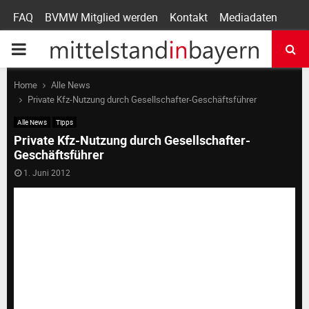
FAQ
BVMW Mitglied werden
Kontakt
Mediadaten
P
R
Home
Alle News
Private Kfz-Nutzung durch Gesellschafter-Geschäftsführer
I
Alle News
Tipps
Private Kfz-Nutzung durch Gesellschafter-
Geschäftsführer
M
1. Juni 2012
A
R
Y