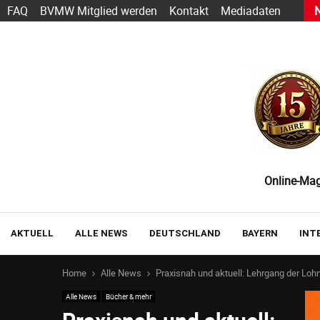
h Sarbacane wird zu Positive User
FAQ
BVMW Mitglied werden
Kontakt
Mediadaten
Online-Maga
AKTUELL
ALLE NEWS
DEUTSCHLAND
BAYERN
INT
Home
Alle News
Praxisnah und aktuell: Lehrgang der Lo
Alle News
Bücher & mehr