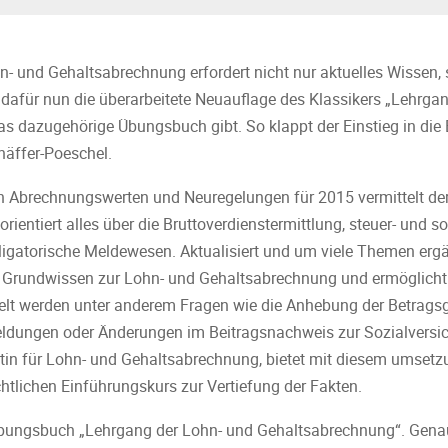
n- und Gehaltsabrechnung erfordert nicht nur aktuelles Wissen,
dafür nun die überarbeitete Neuauflage des Klassikers „Lehrga
 dazugehörige Übungsbuch gibt. So klappt der Einstieg in die 
chäffer-Poeschel.
en Abrechnungswerten und Neuregelungen für 2015 vermittelt de
ientiert alles über die Bruttoverdienstermittlung, steuer- und s
gatorische Meldewesen. Aktualisiert und um viele Themen ergänz
e Grundwissen zur Lohn- und Gehaltsabrechnung und ermöglicht
delt werden unter anderem Fragen wie die Anhebung der Betrags
eldungen oder Änderungen im Beitragsnachweis zur Sozialversic
ntin für Lohn- und Gehaltsabrechnung, bietet mit diesem umsetz
chtlichen Einführungskurs zur Vertiefung der Fakten.
bungsbuch „Lehrgang der Lohn- und Gehaltsabrechnung“. Genau