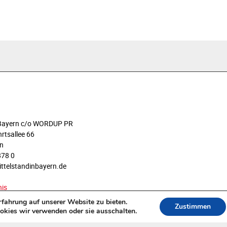
n Bayern c/o WORDUP PR
rtsallee 66
n
878 0
ittelstandinbayern.de
nis
fahrung auf unserer Website zu bieten.
Zustimmen
okies wir verwenden oder sie ausschalten.
©2012-2023 - www.mittelstandinbayern.de.