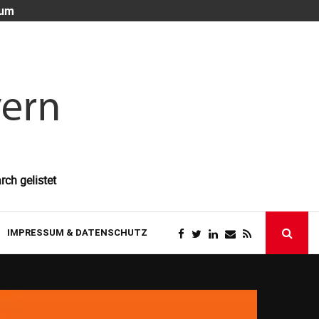
 um
Die unsichtb
rch gelistet
IMPRESSUM & DATENSCHUTZ