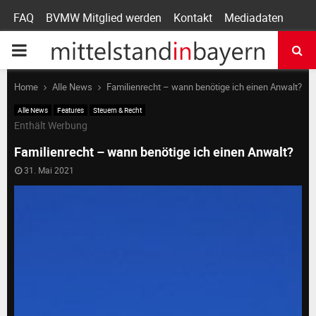
FAQ
BVMW Mitglied werden
Kontakt
Mediadaten
P
R
Home
Alle News
Familienrecht – wann benötige ich einen Anwalt?
Alle News
Features
Steuern & Recht
I
Enthält Werbung
Familienrecht – wann benötige ich einen Anwalt?
M
31. Mai 2021
A
R
Y