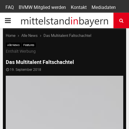
FAQ
BVMW Mitglied werden
Kontakt
Mediadaten
P
R
Home
Alle News
Das Multitalent Faltschachtel
Alle News
Features
I
Enthält Werbung
Das Multitalent Faltschachtel
M
19. September 2018
A
R
Y