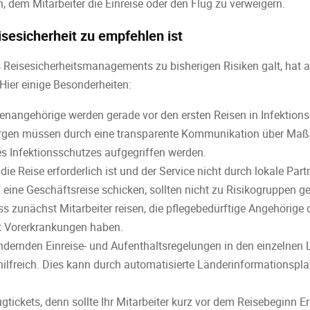
n, dem Mitarbeiter die Einreise oder den Flug zu verweigern.
isesicherheit zu empfehlen ist
es Reisesicherheitsmanagements zu bisherigen Risiken galt, h
ier einige Besonderheiten:
ienangehörige werden gerade vor den ersten Reisen in Infektions
orgen müssen durch eine transparente Kommunikation über Ma
es Infektionsschutzes aufgegriffen werden.
b die Reise erforderlich ist und der Service nicht durch lokale Pa
uf eine Geschäftsreise schicken, sollten nicht zu Risikogruppen g
s zunächst Mitarbeiter reisen, die pflegebedürftige Angehörige 
t Vorerkrankungen haben.
ndernden Einreise- und Aufenthaltsregelungen in den einzelnen L
hilfreich. Dies kann durch automatisierte Länderinformationspla
lugtickets, denn sollte Ihr Mitarbeiter kurz vor dem Reisebegin