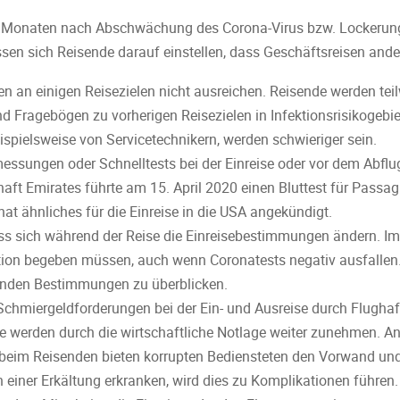
en Monaten nach Abschwächung des Corona-Virus bzw. Lockerun
en sich Reisende darauf einstellen, dass Geschäftsreisen ande
 an einigen Reisezielen nicht ausreichen. Reisende werden tei
d Fragebögen zu vorherigen Reisezielen in Infektionsrisikogeb
eispielsweise von Servicetechnikern, werden schwieriger sein.
essungen oder Schnelltests bei der Einreise oder vor dem Abflug
haft Emirates führte am 15. April 2020 einen Bluttest für Passa
at ähnliches für die Einreise in die USA angekündigt.
ass sich während der Reise die Einreisebestimmungen ändern. I
ation begeben müssen, auch wenn Coronatests negativ ausfallen
ernden Bestimmungen zu überblicken.
 Schmiergeldforderungen bei der Ein- und Ausreise durch Flugha
 werden durch die wirtschaftliche Notlage weiter zunehmen. A
eim Reisenden bieten korrupten Bediensteten den Vorwand und
n einer Erkältung erkranken, wird dies zu Komplikationen führen