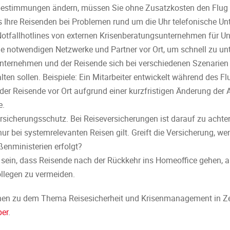
ebestimmungen ändern, müssen Sie ohne Zusatzkosten den Flug 
ss Ihre Reisenden bei Problemen rund um die Uhr telefonische Unt
otfallhotlines von externen Krisenberatungsunternehmen für U
ie notwendigen Netzwerke und Partner vor Ort, um schnell zu unt
Unternehmen und der Reisende sich bei verschiedenen Szenarie
en sollen. Beispiele: Ein Mitarbeiter entwickelt während des 
der Reisende vor Ort aufgrund einer kurzfristigen Änderung de
e.
rsicherungsschutz. Bei Reiseversicherungen ist darauf zu achten
r bei systemrelevanten Reisen gilt. Greift die Versicherung, wen
enministerien erfolgt?
 sein, dass Reisende nach der Rückkehr ins Homeoffice gehen, 
llegen zu vermeiden.
nen zu dem Thema Reisesicherheit und Krisenmanagement in Ze
per
.