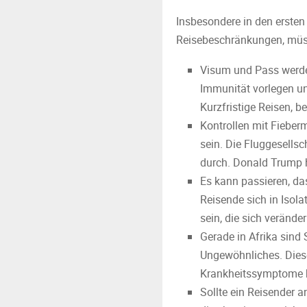
Insbesondere in den erst
Reisebeschränkungen, müss
Visum und Pass werden
Immunität vorlegen un
Kurzfristige Reisen, b
Kontrollen mit Fieberm
sein. Die Fluggesellsc
durch. Donald Trump h
Es kann passieren, d
Reisende sich in Isol
sein, die sich veränd
Gerade in Afrika sind
Ungewöhnliches. Diese
Krankheitssymptome b
Sollte ein Reisender a