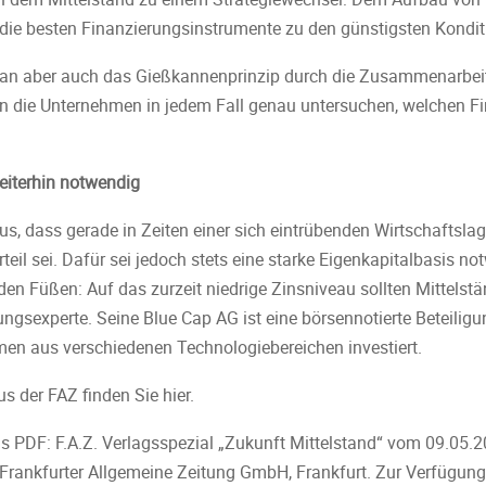
die besten Finanzierungsinstrumente zu den günstigsten Kondit
an aber auch das Gießkannenprinzip durch die Zusammenarbeit
en die Unternehmen in jedem Fall genau untersuchen, welchen F
eiterhin notwendig
aus, dass gerade in Zeiten einer sich eintrübenden Wirtschaftsl
il sei. Dafür sei jedoch stets eine starke Eigenkapitalbasis not
en Füßen: Auf das zurzeit niedrige Zinsniveau sollten Mittelstä
ungsexperte. Seine Blue Cap AG ist eine börsennotierte Beteiligu
en aus verschiedenen Technologiebereichen investiert.
us der FAZ finden Sie hier.
s PDF: F.A.Z. Verlagsspezial „Zukunft Mittelstand“ vom 09.05.
 Frankfurter Allgemeine Zeitung GmbH, Frankfurt. Zur Verfügung 