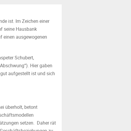
de ist. Im Zeichen einer
auf seine Hausbank
auf einen ausgewogenen
nspeter Schubert,
n Abschwung“). Hier gaben
ut aufgestellt ist und sich
ei überholt, betont
eschäftsmodellen
ätzungen setzen. Daher rät
 Geschäftsbeziehungen zu