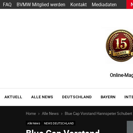
s heute schon funktioniert — und wie der Einstieg gelingt
FAQ
BVMW Mitglied werden
Kontakt
Mediadaten
Online-Maga
AKTUELL
ALLE NEWS
DEUTSCHLAND
BAYERN
INT
Home
Alle News
Blue Cap Vorstand Hannspeter Schubert 
Alle News
NEWS DEUTSCHLAND