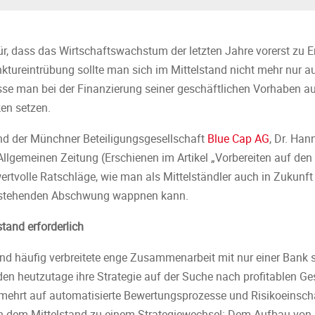
ür, dass das Wirtschaftswachstum der letzten Jahre vorerst zu En
ktureintrübung sollte man sich im Mittelstand nicht mehr nur 
sse man bei der Finanzierung seiner geschäftlichen Vorhaben 
en setzen.
and der Münchner Beteiligungsgesellschaft
Blue Cap AG
, Dr. Han
Allgemeinen Zeitung (Erschienen im Artikel „Vorbereiten auf de
rtvolle Ratschläge, wie man als Mittelständler auch in Zukunft g
rstehenden Abschwung wappnen kann.
tand erforderlich
tand häufig verbreitete enge Zusammenarbeit mit nur einer Bank s
en heutzutage ihre Strategie auf der Suche nach profitablen G
rmehrt auf automatisierte Bewertungsprozesse und Risikoeinsch
h dem Mittelstand zu einem Strategiewechsel: Dem Aufbau von