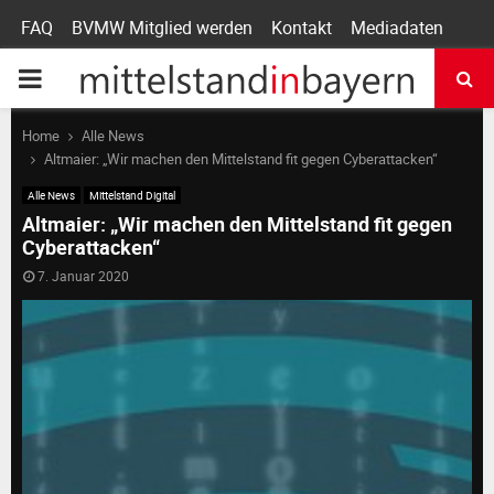
FAQ
BVMW Mitglied werden
Kontakt
Mediadaten
P
R
Home
Alle News
Altmaier: „Wir machen den Mittelstand fit gegen Cyberattacken“
I
Alle News
Mittelstand Digital
Altmaier: „Wir machen den Mittelstand fit gegen
Cyberattacken“
M
7. Januar 2020
A
R
Y