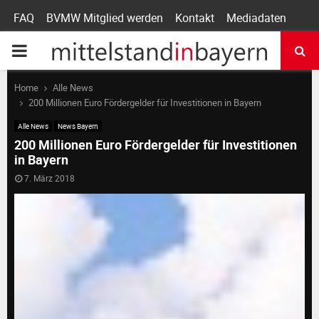
FAQ
BVMW Mitglied werden
Kontakt
Mediadaten
P
R
Home
Alle News
200 Millionen Euro Fördergelder für Investitionen in Bayern
I
Alle News
News Bayern
200 Millionen Euro Fördergelder für Investitionen
in Bayern
M
7. März 2018
A
R
Y