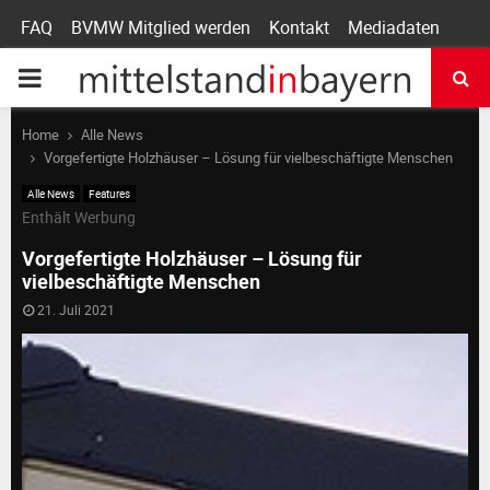
FAQ
BVMW Mitglied werden
Kontakt
Mediadaten
P
R
Home
Alle News
Vorgefertigte Holzhäuser – Lösung für vielbeschäftigte Menschen
I
Alle News
Features
Enthält Werbung
M
Vorgefertigte Holzhäuser – Lösung für
vielbeschäftigte Menschen
A
21. Juli 2021
R
Y