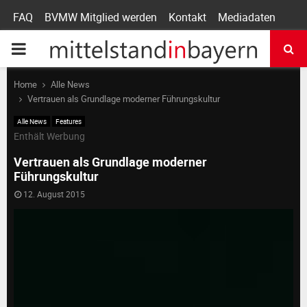
FAQ
BVMW Mitglied werden
Kontakt
Mediadaten
P
R
Home
Alle News
Vertrauen als Grundlage moderner Führungskultur
I
Alle News
Features
Enthält Werbung
M
Vertrauen als Grundlage moderner
Führungskultur
A
12. August 2015
R
Y