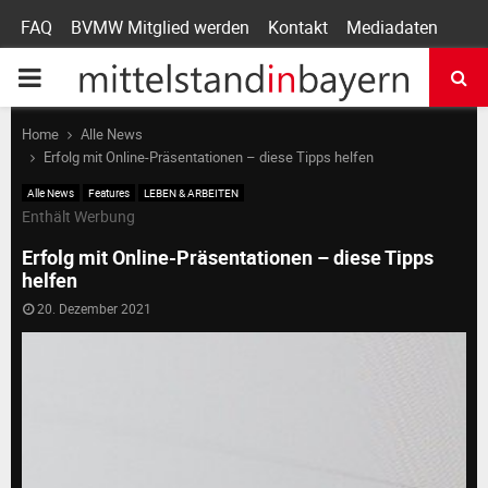
FAQ
BVMW Mitglied werden
Kontakt
Mediadaten
P
R
Home
Alle News
Erfolg mit Online-Präsentationen – diese Tipps helfen
I
Alle News
Features
LEBEN & ARBEITEN
Enthält Werbung
M
Erfolg mit Online-Präsentationen – diese Tipps
helfen
A
20. Dezember 2021
R
Y