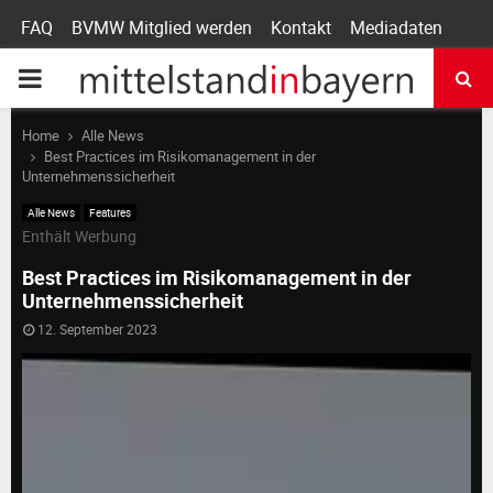
FAQ
BVMW Mitglied werden
Kontakt
Mediadaten
P
R
Home
Alle News
Best Practices im Risikomanagement in der
Unternehmenssicherheit
I
Alle News
Features
Enthält Werbung
M
Best Practices im Risikomanagement in der
Unternehmenssicherheit
A
12. September 2023
R
Y