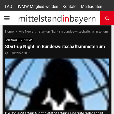
FAQ
BVMW Mitglied werden
Kontakt
Mediadaten
P
R
Home
Alle News
Start-up Night im Bundeswirtschaftsministerium
Alle News
STARTUP
I
Start-up Night im Bundeswirtschaftsministerium
3. Oktober 2016
M
A
R
Y
Die Social-Start-up NIght bietet Start-ups eine gute Gelegenheit