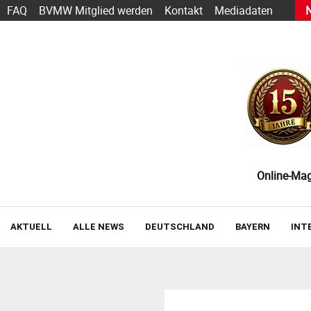
h Sarbacane wird zu Positive User
FAQ
BVMW Mitglied werden
Kontakt
Mediadaten
Online-Maga
AKTUELL
ALLE NEWS
DEUTSCHLAND
BAYERN
INT