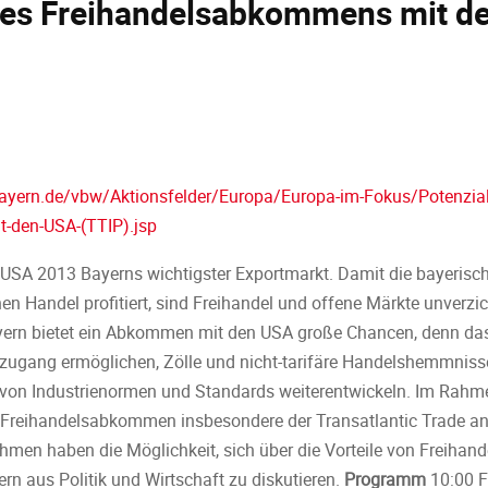
nes Freihandelsabkommens mit d
ayern.de/vbw/Aktionsfelder/Europa/Europa-im-Fokus/Potenzial
-den-USA-(TTIP).jsp
 USA 2013 Bayerns wichtigster Exportmarkt. Damit die bayerisch
en Handel profitiert, sind Freihandel und offene Märkte unverzic
ayern bietet ein Abkommen mit den USA große Chancen, denn d
ktzugang ermöglichen, Zölle und nicht-tarifäre Handelshemmnis
von Industrienormen und Standards weiterentwickeln. Im Rahme
n Freihandelsabkommen insbesondere der Transatlantic Trade an
ehmen haben die Möglichkeit, sich über die Vorteile von Freih
ern aus Politik und Wirtschaft zu diskutieren.
Programm
10:00 F