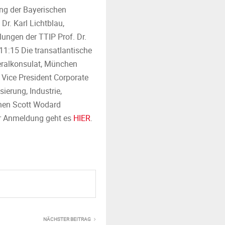
ung der Bayerischen
r. Karl Lichtblau,
ungen der TTIP Prof. Dr.
11:15 Die transatlantische
eralkonsulat, München
 Vice President Corporate
ierung, Industrie,
chen Scott Wodard
ur Anmeldung geht es
HIER
.
NÄCHSTER BEITRAG