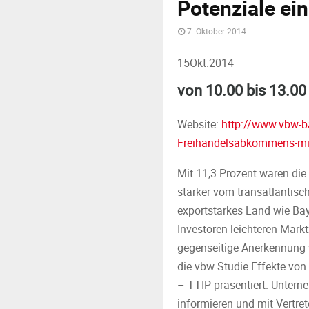
Potenziale ei
7. Oktober 2014
15
Okt.
2014
von 10.00 bis 13.00
Website:
http://www.vbw-b
Freihandelsabkommens-mit
Mit 11,3 Prozent waren die
stärker vom transatlantisch
exportstarkes Land wie B
Investoren leichteren Mar
gegenseitige Anerkennung 
die vbw Studie Effekte vo
– TTIP präsentiert. Untern
informieren und mit Vertret