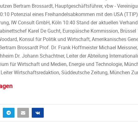
nutzen Bertram Brossardt, Hauptgeschäftsführer, vbw - Vereinig
10:10 Potenzial eines Freihandelsabkommen mit den USA (TTIP) D
ung, IW Consult GmbH, Köln 10:40 Stand der aktuellen Verhandl
 Kabinettschef Karel De Gucht, Europäische Kommission, Brüssel 
oodard, Konsul für Politik und Wirtschaft, Amerikanisches Gen
ertram Brossardt Prof. Dr. Frank Hoffmeister Michael Meissner,
eim Dr. Johann Schachtner, Leiter der Abteilung Internationalis
rium für Wirtschaft und Medien, Energie und Technologie, Mün
, Leiter Wirtschaftsredaktion, Süddeutsche Zeitung, München Z
ragen