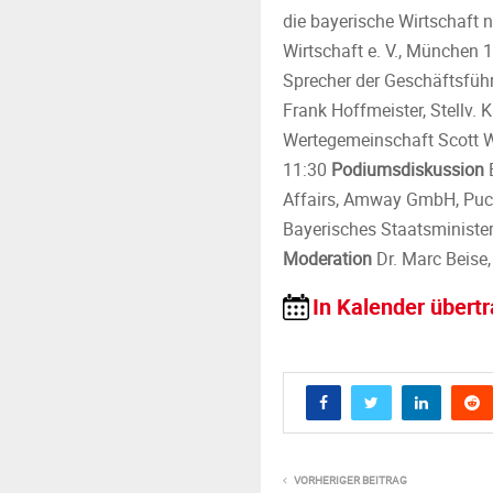
die bayerische Wirtschaft 
Wirtschaft e. V., München 
Sprecher der Geschäftsführ
Frank Hoffmeister, Stellv.
Wertegemeinschaft Scott W
11:30
Podiumsdiskussion
B
Affairs, Amway GmbH, Puchh
Bayerisches Staatsministe
Moderation
Dr. Marc Beise
In Kalender übert
VORHERIGER BEITRAG