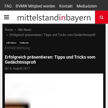
FAQ
BVMW Mitglied werden
Kontakt
Mediadaten
P
R
Home
Alle News
Erfolgreich präsentieren: Tipps und Tricks vom Gedächtnisprofi
I
Alle News
Features
Enthält Werbung
M
Erfolgreich präsentieren: Tipps und Tricks vom
Gedächtnisprofi
A
16. August 2017
R
Y