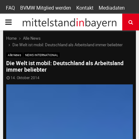
FAQ
BVMW Mitglied werden
Kontakt
Mediadaten
P
R
Home
Alle News
Die Welt ist mobil: Deutschland als Arbeitsland immer beliebter
I
Alle News
NEWS INTERNATIONAL
Die Welt ist mobil: Deutschland als Arbeitsland
immer beliebter
M
14. Oktober 2014
A
R
Y