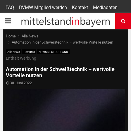
FAQ
BVMW Mitglied werden
Kontakt
Mediadaten
P
R
Home
Alle News
Automation in der Schweißtechnik – wertvolle Vorteile nutzen
I
Alle News
Features
NEWS DEUTSCHLAND
Enthält Werbung
M
Automation in der Schweißtechnik – wertvolle
Vorteile nutzen
A
30. Juni 2022
R
Y